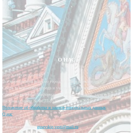
О НАС
Будь в курсе событий!
Все мероприятия родного города у тебя в кармане.
Следи за новостями города и участвуй в их создании!
Средство массовой информации, сетевое издание, зарегистрировано
Роскомнадзором № ФС77-85393 от 20 июня 2023 г.
Положение об обработке и защите персональных данных
О нас
Свяжитесь с нами:
gusevskie-vesti@mail.ru