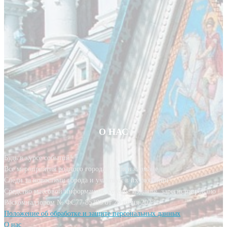
О НАС
Будь в курсе событий!
Все мероприятия родного города у тебя в кармане.
Следи за новостями города и участвуй в их создании!
Средство массовой информации, сетевое издание, зарегистрировано
Роскомнадзором № ФС77-85393 от 20 июня 2023 г.
Положение об обработке и защите персональных данных
О нас