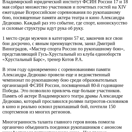
Владимирский юридический институт ФСИН России 17 и 18
мая собрал множество участников и почетных гостей на XIV
ежегодные Всероссийские соревнования по рукопашному
бою, посвященные памяти актера театра и кино Александра
Дедюшко. Каждый раз это событие, где спорт, киноискусство
и силовые структуры идут рука об руку.
1 место среди мужчин в категории 57 кг, закончив все свои
бои досрочно, с явным преимуществом, занял Дмитрий
Виноградов, «Мастер спорта России по рукопашному бою»,
представляющий Гусь-Хрустальный из клуба единоборств
«Хрустальный Барс», тренер Котов Р.А.
В этом году одновременно с соревнованиями памяти
Александра Дедюшко провели еще и ведомственный
чемпионат по рукопашному бою среди образовательных
организаций ФСИН России, посвященный 80-й годовщине
Победы. Это позволило привлечь еще больше участников.
Память об актере Владимирского театра драмы Александре
Дедюшко, который прославился ролями патриотов-силовиков
в кино и реально освоил рукопашный бой, почтили 150
спортсменов из многих регионов.
Многогранность таланта главного героя вновь помогла
органично объединить поединки рукопашников с анонсом