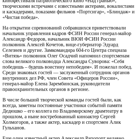
кинофестиваля патриотического кино «Над гранью»,
творческими встречами с известными актерами, вокалистами
и каскадерами, показами фильмов «Портсигар», «Блиндаж» и
«Чистая победа».
На открытии соревнований собравшихся приветствовали
начальник управления кадров ФСИН России генерал-майор
Александр Федоров, начальник ВЮИ ФСИН России
полковник Алексей Кочетов, вице-губернатор Эдуард
Селезнев и другие. Замкомандира 604-го Центра спецназа
«Витязь» полковник Олег Осадчий напомнил спортсменам
слова великого полководца Александра Суворова: «Себя
победишь – будешь воистину непобедим». И пожелал побед.
Среди знаковых гостей — заслуженный сотрудник органов
внутренних дел РФ, член Совета «Офицеров России»,
генерал-майор Елена Зарембинская, руководители
правоохранительных органов в регионе.
В числе большой творческой команды гостей были, как
всегда, заметны постоянные участники событий памяти
Дедюшко – его коллега по Владимирскому драмтеатру в
прошлом, а ныне востребованный киноактер Сергей
Холмогоров, а также актер, каскадер и спортсмен Алик
Гульханов.
Еще один известный актер Александр Рапопорт недавно