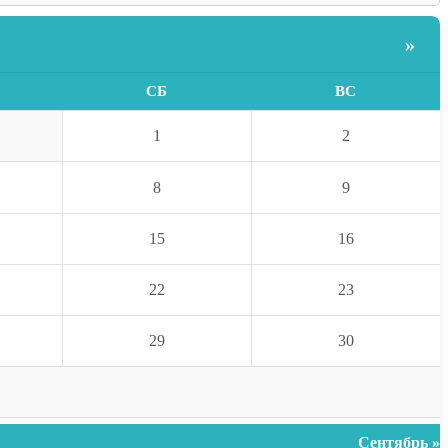
»
СБ
ВС
1
2
8
9
15
16
22
23
29
30
Сентябрь »