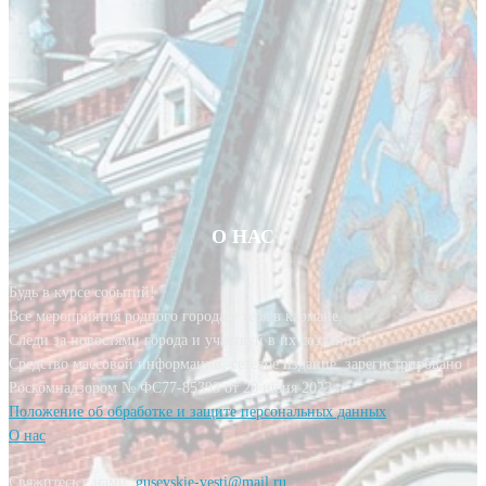
О НАС
Будь в курсе событий!
Все мероприятия родного города у тебя в кармане.
Следи за новостями города и участвуй в их создании!
Средство массовой информации, сетевое издание, зарегистрировано
Роскомнадзором № ФС77-85393 от 20 июня 2023 г.
Положение об обработке и защите персональных данных
О нас
Свяжитесь с нами:
gusevskie-vesti@mail.ru