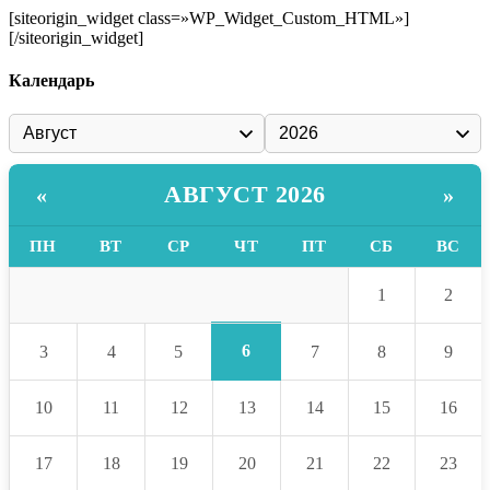
[siteorigin_widget class=»WP_Widget_Custom_HTML»]
[/siteorigin_widget]
Календарь
АВГУСТ 2026
«
»
ПН
ВТ
СР
ЧТ
ПТ
СБ
ВС
1
2
6
3
4
5
7
8
9
10
11
12
13
14
15
16
17
18
19
20
21
22
23