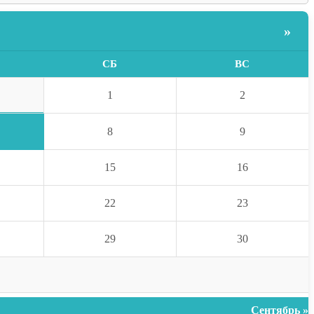
»
СБ
ВС
1
2
8
9
15
16
22
23
29
30
Сентябрь »