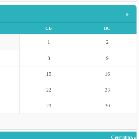
»
СБ
ВС
1
2
8
9
15
16
22
23
29
30
Сентябрь »