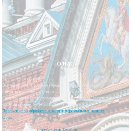
О НАС
Будь в курсе событий!
Все мероприятия родного города у тебя в кармане.
Следи за новостями города и участвуй в их создании!
Средство массовой информации, сетевое издание, зарегистрировано
Роскомнадзором № ФС77-85393 от 20 июня 2023 г.
Положение об обработке и защите персональных данных
О нас
Свяжитесь с нами:
gusevskie-vesti@mail.ru