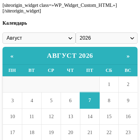
[siteorigin_widget class=»WP_Widget_Custom_HTML»]
[/siteorigin_widget]
Календарь
АВГУСТ 2026
«
»
ПН
ВТ
СР
ЧТ
ПТ
СБ
ВС
1
2
7
3
4
5
6
8
9
10
11
12
13
14
15
16
17
18
19
20
21
22
23