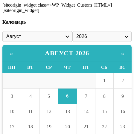
[siteorigin_widget class=»WP_Widget_Custom_HTML»]
[/siteorigin_widget]
Календарь
АВГУСТ 2026
«
»
ПН
ВТ
СР
ЧТ
ПТ
СБ
ВС
1
2
6
3
4
5
7
8
9
10
11
12
13
14
15
16
17
18
19
20
21
22
23