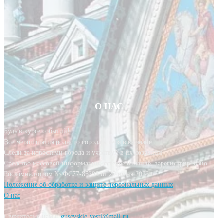
О НАС
Будь в курсе событий!
Все мероприятия родного города у тебя в кармане.
Следи за новостями города и участвуй в их создании!
Средство массовой информации, сетевое издание, зарегистрировано
Роскомнадзором № ФС77-85393 от 20 июня 2023 г.
Положение об обработке и защите персональных данных
О нас
Свяжитесь с нами:
gusevskie-vesti@mail.ru