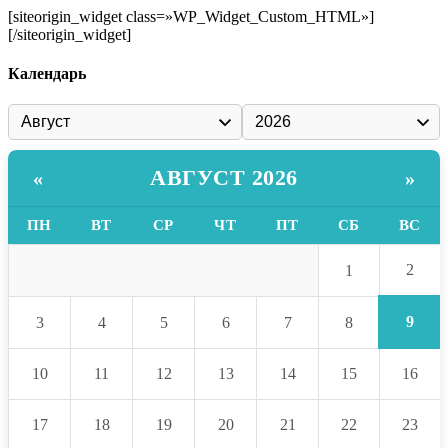
[siteorigin_widget class=»WP_Widget_Custom_HTML»]
[/siteorigin_widget]
Календарь
АВГУСТ 2026
«
»
ПН
ВТ
СР
ЧТ
ПТ
СБ
ВС
2
1
9
3
4
5
6
7
8
10
11
12
13
14
15
16
17
18
19
20
21
22
23