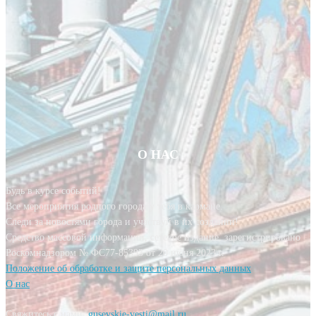
О НАС
Будь в курсе событий!
Все мероприятия родного города у тебя в кармане.
Следи за новостями города и участвуй в их создании!
Средство массовой информации, сетевое издание, зарегистрировано
Роскомнадзором № ФС77-85393 от 20 июня 2023 г.
Положение об обработке и защите персональных данных
О нас
Свяжитесь с нами:
gusevskie-vesti@mail.ru