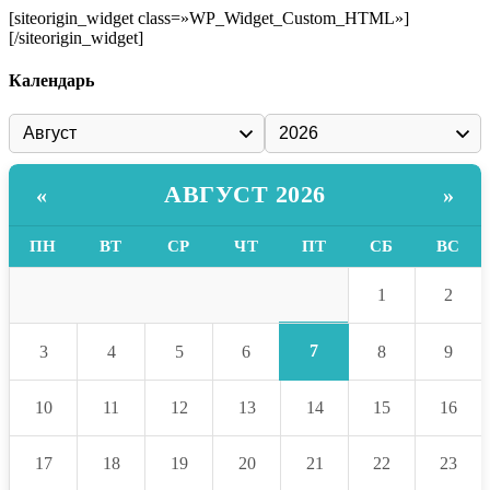
[siteorigin_widget class=»WP_Widget_Custom_HTML»]
[/siteorigin_widget]
Календарь
АВГУСТ 2026
«
»
ПН
ВТ
СР
ЧТ
ПТ
СБ
ВС
1
2
7
3
4
5
6
8
9
10
11
12
13
14
15
16
17
18
19
20
21
22
23