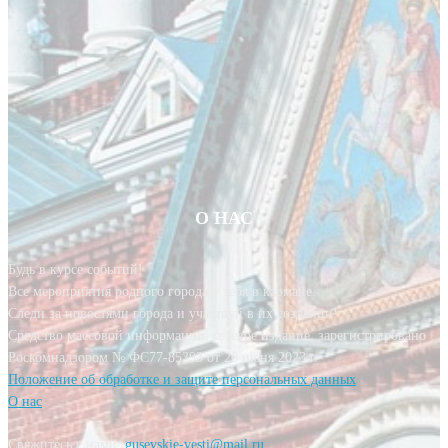
О НАС
Будь в курсе событий!
Все мероприятия родного города у тебя в кармане.
Следи за новостями города и участвуй в их создании!
Средство массовой информации, сетевое издание, зарегистрировано
Роскомнадзором № ФС77-85393 от 20 июня 2023 г.
Положение об обработке и защите персональных данных
О нас
Свяжитесь с нами:
gusevskie-vesti@mail.ru