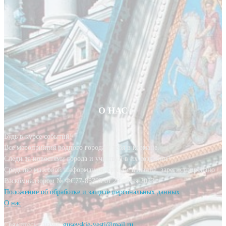
О НАС
Будь в курсе событий!
Все мероприятия родного города у тебя в кармане.
Следи за новостями города и участвуй в их создании!
Средство массовой информации, сетевое издание, зарегистрировано
Роскомнадзором № ФС77-85393 от 20 июня 2023 г.
Положение об обработке и защите персональных данных
О нас
Свяжитесь с нами:
gusevskie-vesti@mail.ru