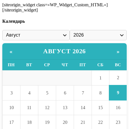
[siteorigin_widget class=»WP_Widget_Custom_HTML»]
[/siteorigin_widget]
Календарь
АВГУСТ 2026
«
»
ПН
ВТ
СР
ЧТ
ПТ
СБ
ВС
2
1
9
3
4
5
6
7
8
10
11
12
13
14
15
16
17
18
19
20
21
22
23