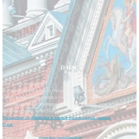
О НАС
Будь в курсе событий!
Все мероприятия родного города у тебя в кармане.
Следи за новостями города и участвуй в их создании!
Средство массовой информации, сетевое издание, зарегистрировано
Роскомнадзором № ФС77-85393 от 20 июня 2023 г.
Положение об обработке и защите персональных данных
О нас
Свяжитесь с нами:
gusevskie-vesti@mail.ru