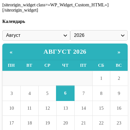
[siteorigin_widget class=»WP_Widget_Custom_HTML»]
[/siteorigin_widget]
Календарь
АВГУСТ 2026
«
»
ПН
ВТ
СР
ЧТ
ПТ
СБ
ВС
1
2
6
3
4
5
7
8
9
10
11
12
13
14
15
16
17
18
19
20
21
22
23