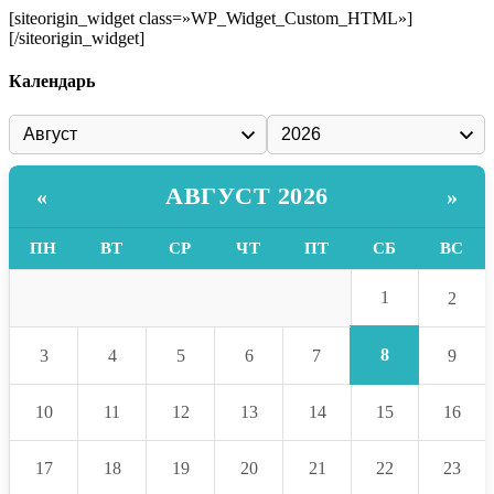
[siteorigin_widget class=»WP_Widget_Custom_HTML»]
[/siteorigin_widget]
Календарь
АВГУСТ 2026
«
»
ПН
ВТ
СР
ЧТ
ПТ
СБ
ВС
1
2
8
3
4
5
6
7
9
10
11
12
13
14
15
16
17
18
19
20
21
22
23