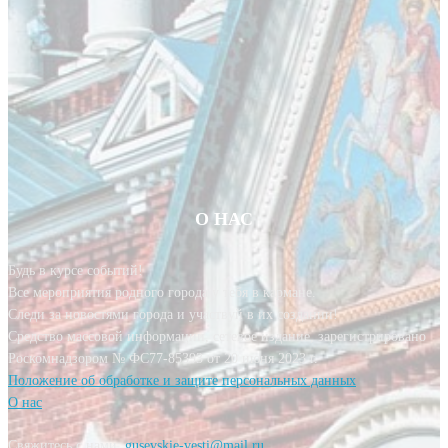
О НАС
Будь в курсе событий!
Все мероприятия родного города у тебя в кармане.
Следи за новостями города и участвуй в их создании!
Средство массовой информации, сетевое издание, зарегистрировано
Роскомнадзором № ФС77-85393 от 20 июня 2023 г.
Положение об обработке и защите персональных данных
О нас
Свяжитесь с нами:
gusevskie-vesti@mail.ru