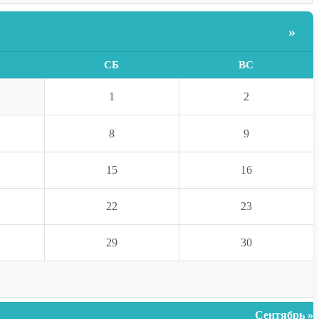
»
СБ
ВС
1
2
8
9
15
16
22
23
29
30
Сентябрь »