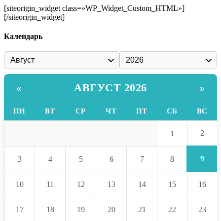
[siteorigin_widget class=»WP_Widget_Custom_HTML»]
[/siteorigin_widget]
Календарь
АВГУСТ 2026
«
»
ПН
ВТ
СР
ЧТ
ПТ
СБ
ВС
2
1
9
3
4
5
6
7
8
10
11
12
13
14
15
16
17
18
19
20
21
22
23