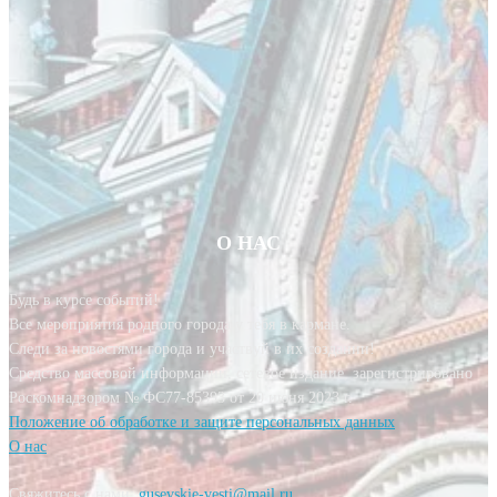
О НАС
Будь в курсе событий!
Все мероприятия родного города у тебя в кармане.
Следи за новостями города и участвуй в их создании!
Средство массовой информации, сетевое издание, зарегистрировано
Роскомнадзором № ФС77-85393 от 20 июня 2023 г.
Положение об обработке и защите персональных данных
О нас
Свяжитесь с нами:
gusevskie-vesti@mail.ru