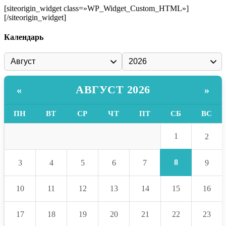
[siteorigin_widget class=»WP_Widget_Custom_HTML»]
[/siteorigin_widget]
Календарь
АВГУСТ 2026
«
»
ПН
ВТ
СР
ЧТ
ПТ
СБ
ВС
1
2
8
3
4
5
6
7
9
10
11
12
13
14
15
16
17
18
19
20
21
22
23