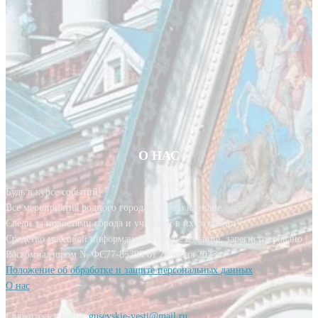
О НАС
Будь в курсе событий!
Все мероприятия родного города у тебя в кармане.
Следи за новостями города и участвуй в их создании!
Средство массовой информации, сетевое издание, зарегистрировано
Роскомнадзором № ФС77-85393 от 20 июня 2023 г.
Положение об обработке и защите персональных данных
О нас
Свяжитесь с нами:
gusevskie-vesti@mail.ru