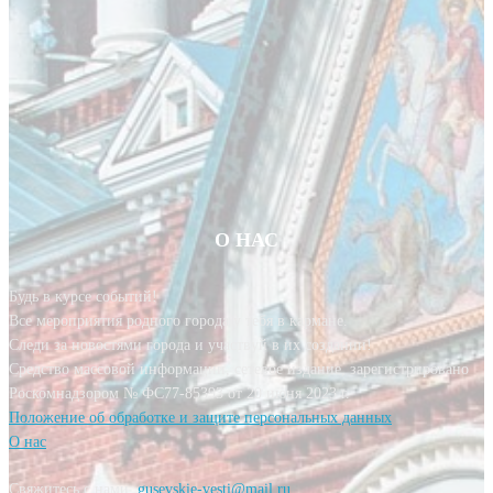
О НАС
Будь в курсе событий!
Все мероприятия родного города у тебя в кармане.
Следи за новостями города и участвуй в их создании!
Средство массовой информации, сетевое издание, зарегистрировано
Роскомнадзором № ФС77-85393 от 20 июня 2023 г.
Положение об обработке и защите персональных данных
О нас
Свяжитесь с нами:
gusevskie-vesti@mail.ru