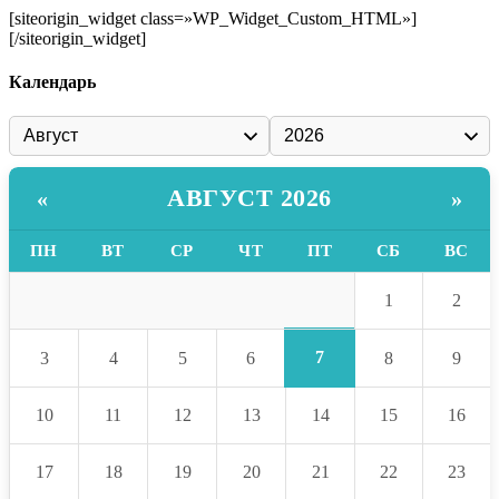
[siteorigin_widget class=»WP_Widget_Custom_HTML»]
[/siteorigin_widget]
Календарь
АВГУСТ 2026
«
»
ПН
ВТ
СР
ЧТ
ПТ
СБ
ВС
1
2
7
3
4
5
6
8
9
10
11
12
13
14
15
16
17
18
19
20
21
22
23