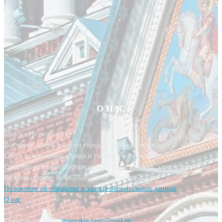
О НАС
Будь в курсе событий!
Все мероприятия родного города у тебя в кармане.
Следи за новостями города и участвуй в их создании!
Средство массовой информации, сетевое издание, зарегистрировано
Роскомнадзором № ФС77-85393 от 20 июня 2023 г.
Положение об обработке и защите персональных данных
О нас
Свяжитесь с нами:
gusevskie-vesti@mail.ru