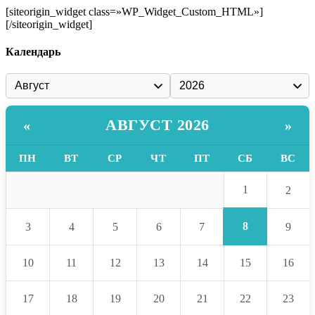
[siteorigin_widget class=»WP_Widget_Custom_HTML»]
[/siteorigin_widget]
Календарь
АВГУСТ 2026
«
»
ПН
ВТ
СР
ЧТ
ПТ
СБ
ВС
1
2
8
3
4
5
6
7
9
10
11
12
13
14
15
16
17
18
19
20
21
22
23