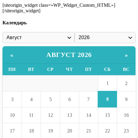
[siteorigin_widget class=»WP_Widget_Custom_HTML»]
[/siteorigin_widget]
Календарь
АВГУСТ 2026
«
»
ПН
ВТ
СР
ЧТ
ПТ
СБ
ВС
1
2
8
3
4
5
6
7
9
10
11
12
13
14
15
16
17
18
19
20
21
22
23