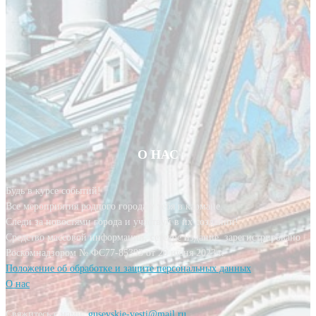
О НАС
Будь в курсе событий!
Все мероприятия родного города у тебя в кармане.
Следи за новостями города и участвуй в их создании!
Средство массовой информации, сетевое издание, зарегистрировано
Роскомнадзором № ФС77-85393 от 20 июня 2023 г.
Положение об обработке и защите персональных данных
О нас
Свяжитесь с нами:
gusevskie-vesti@mail.ru