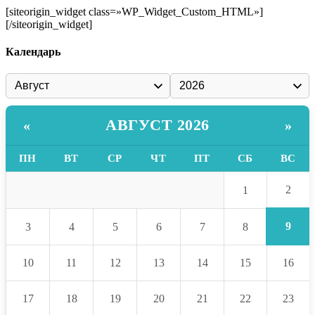
[siteorigin_widget class=»WP_Widget_Custom_HTML»]
[/siteorigin_widget]
Календарь
АВГУСТ 2026
«
»
ПН
ВТ
СР
ЧТ
ПТ
СБ
ВС
2
1
9
3
4
5
6
7
8
10
11
12
13
14
15
16
17
18
19
20
21
22
23