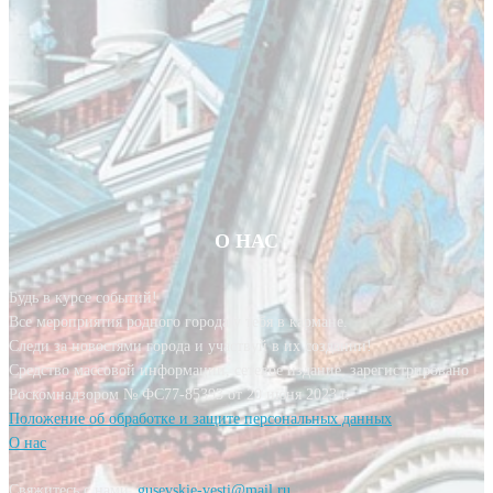
О НАС
Будь в курсе событий!
Все мероприятия родного города у тебя в кармане.
Следи за новостями города и участвуй в их создании!
Средство массовой информации, сетевое издание, зарегистрировано
Роскомнадзором № ФС77-85393 от 20 июня 2023 г.
Положение об обработке и защите персональных данных
О нас
Свяжитесь с нами:
gusevskie-vesti@mail.ru