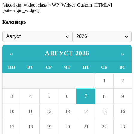
[siteorigin_widget class=»WP_Widget_Custom_HTML»]
[/siteorigin_widget]
Календарь
АВГУСТ 2026
«
»
ПН
ВТ
СР
ЧТ
ПТ
СБ
ВС
1
2
7
3
4
5
6
8
9
10
11
12
13
14
15
16
17
18
19
20
21
22
23