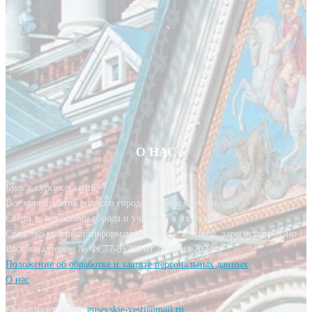
О НАС
Будь в курсе событий!
Все мероприятия родного города у тебя в кармане.
Следи за новостями города и участвуй в их создании!
Средство массовой информации, сетевое издание, зарегистрировано
Роскомнадзором № ФС77-85393 от 20 июня 2023 г.
Положение об обработке и защите персональных данных
О нас
Свяжитесь с нами:
gusevskie-vesti@mail.ru