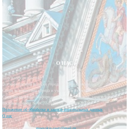
О НАС
Будь в курсе событий!
Все мероприятия родного города у тебя в кармане.
Следи за новостями города и участвуй в их создании!
Средство массовой информации, сетевое издание, зарегистрировано
Роскомнадзором № ФС77-85393 от 20 июня 2023 г.
Положение об обработке и защите персональных данных
О нас
Свяжитесь с нами:
gusevskie-vesti@mail.ru