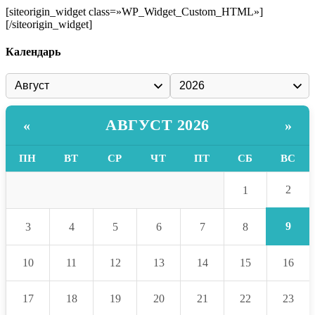
[siteorigin_widget class=»WP_Widget_Custom_HTML»]
[/siteorigin_widget]
Календарь
АВГУСТ 2026
«
»
ПН
ВТ
СР
ЧТ
ПТ
СБ
ВС
2
1
9
3
4
5
6
7
8
10
11
12
13
14
15
16
17
18
19
20
21
22
23