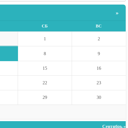
»
СБ
ВС
1
2
8
9
15
16
22
23
29
30
Сентябрь »