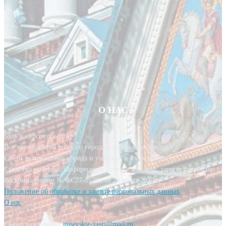
О НАС
Будь в курсе событий!
Все мероприятия родного города у тебя в кармане.
Следи за новостями города и участвуй в их создании!
Средство массовой информации, сетевое издание, зарегистрировано
Роскомнадзором № ФС77-85393 от 20 июня 2023 г.
Положение об обработке и защите персональных данных
О нас
Свяжитесь с нами:
gusevskie-vesti@mail.ru