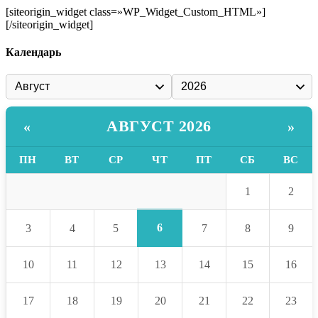
[siteorigin_widget class=»WP_Widget_Custom_HTML»]
[/siteorigin_widget]
Календарь
АВГУСТ 2026
«
»
ПН
ВТ
СР
ЧТ
ПТ
СБ
ВС
1
2
6
3
4
5
7
8
9
10
11
12
13
14
15
16
17
18
19
20
21
22
23