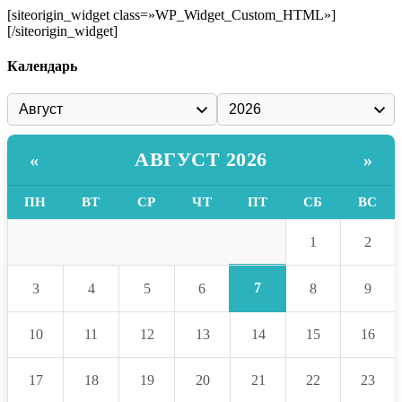
[siteorigin_widget class=»WP_Widget_Custom_HTML»]
[/siteorigin_widget]
Календарь
АВГУСТ 2026
«
»
ПН
ВТ
СР
ЧТ
ПТ
СБ
ВС
1
2
7
3
4
5
6
8
9
10
11
12
13
14
15
16
17
18
19
20
21
22
23