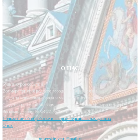
О НАС
Будь в курсе событий!
Все мероприятия родного города у тебя в кармане.
Следи за новостями города и участвуй в их создании!
Средство массовой информации, сетевое издание, зарегистрировано
Роскомнадзором № ФС77-85393 от 20 июня 2023 г.
Положение об обработке и защите персональных данных
О нас
Свяжитесь с нами:
gusevskie-vesti@mail.ru