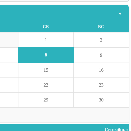
»
СБ
ВС
1
2
8
9
15
16
22
23
29
30
Сентябрь »