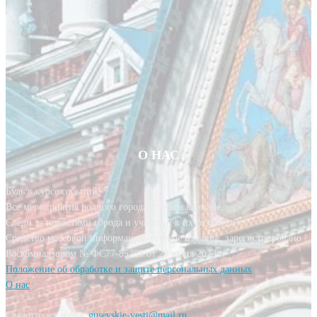
О НАС
Будь в курсе событий!
Все мероприятия родного города у тебя в кармане.
Следи за новостями города и участвуй в их создании!
Средство массовой информации, сетевое издание, зарегистрировано
Роскомнадзором № ФС77-85393 от 20 июня 2023 г.
Положение об обработке и защите персональных данных
О нас
Свяжитесь с нами:
gusevskie-vesti@mail.ru