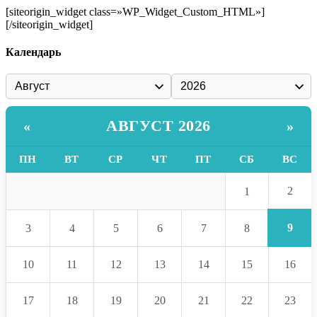
[siteorigin_widget class=»WP_Widget_Custom_HTML»]
[/siteorigin_widget]
Календарь
АВГУСТ 2026
«
»
ПН
ВТ
СР
ЧТ
ПТ
СБ
ВС
2
1
9
3
4
5
6
7
8
10
11
12
13
14
15
16
17
18
19
20
21
22
23