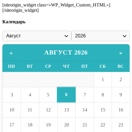
[siteorigin_widget class=»WP_Widget_Custom_HTML»]
[/siteorigin_widget]
Календарь
АВГУСТ 2026
«
»
ПН
ВТ
СР
ЧТ
ПТ
СБ
ВС
1
2
6
3
4
5
7
8
9
10
11
12
13
14
15
16
17
18
19
20
21
22
23