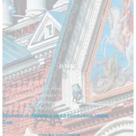
О НАС
Будь в курсе событий!
Все мероприятия родного города у тебя в кармане.
Следи за новостями города и участвуй в их создании!
Средство массовой информации, сетевое издание, зарегистрировано
Роскомнадзором № ФС77-85393 от 20 июня 2023 г.
Положение об обработке и защите персональных данных
О нас
Свяжитесь с нами:
gusevskie-vesti@mail.ru