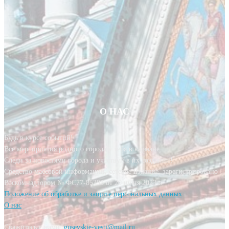
О НАС
Будь в курсе событий!
Все мероприятия родного города у тебя в кармане.
Следи за новостями города и участвуй в их создании!
Средство массовой информации, сетевое издание, зарегистрировано
Роскомнадзором № ФС77-85393 от 20 июня 2023 г.
Положение об обработке и защите персональных данных
О нас
Свяжитесь с нами:
gusevskie-vesti@mail.ru