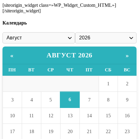
[siteorigin_widget class=»WP_Widget_Custom_HTML»]
[/siteorigin_widget]
Календарь
АВГУСТ 2026
«
»
ПН
ВТ
СР
ЧТ
ПТ
СБ
ВС
1
2
6
3
4
5
7
8
9
10
11
12
13
14
15
16
17
18
19
20
21
22
23