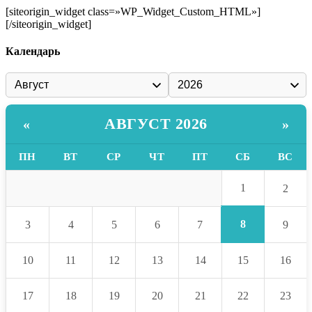
[siteorigin_widget class=»WP_Widget_Custom_HTML»]
[/siteorigin_widget]
Календарь
АВГУСТ 2026
«
»
ПН
ВТ
СР
ЧТ
ПТ
СБ
ВС
1
2
8
3
4
5
6
7
9
10
11
12
13
14
15
16
17
18
19
20
21
22
23