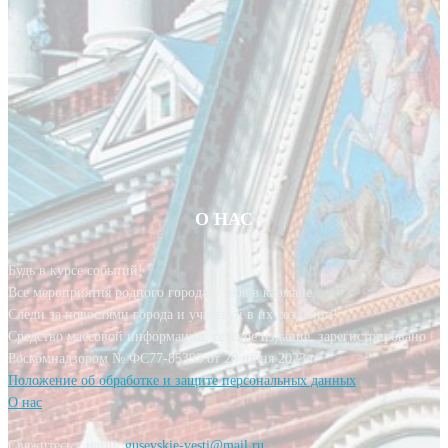
О НАС
Будь в курсе событий!
Все мероприятия родного города у тебя в кармане.
Следи за новостями города и участвуй в их создании!
Средство массовой информации, сетевое издание, зарегистрировано
Роскомнадзором № ФС77-85393 от 20 июня 2023 г.
Положение об обработке и защите персональных данных
О нас
Свяжитесь с нами:
gusevskie-vesti@mail.ru