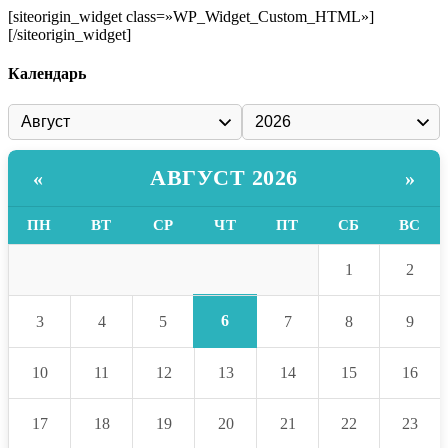
[siteorigin_widget class=»WP_Widget_Custom_HTML»]
[/siteorigin_widget]
Календарь
АВГУСТ 2026
«
»
ПН
ВТ
СР
ЧТ
ПТ
СБ
ВС
1
2
6
3
4
5
7
8
9
10
11
12
13
14
15
16
17
18
19
20
21
22
23