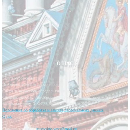
О НАС
Будь в курсе событий!
Все мероприятия родного города у тебя в кармане.
Следи за новостями города и участвуй в их создании!
Средство массовой информации, сетевое издание, зарегистрировано
Роскомнадзором № ФС77-85393 от 20 июня 2023 г.
Положение об обработке и защите персональных данных
О нас
Свяжитесь с нами:
gusevskie-vesti@mail.ru