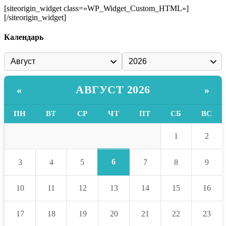
[siteorigin_widget class=»WP_Widget_Custom_HTML»]
[/siteorigin_widget]
Календарь
АВГУСТ 2026
«
»
ПН
ВТ
СР
ЧТ
ПТ
СБ
ВС
1
2
6
3
4
5
7
8
9
10
11
12
13
14
15
16
17
18
19
20
21
22
23