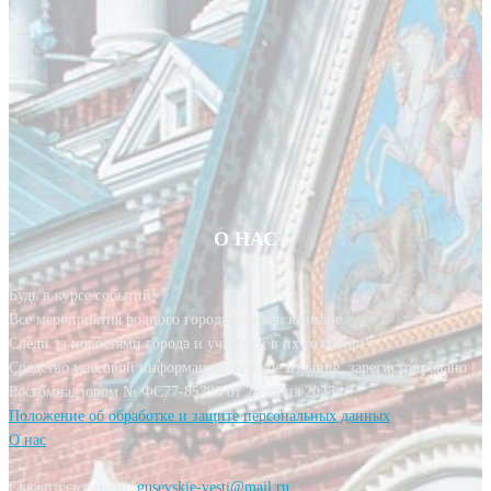
О НАС
Будь в курсе событий!
Все мероприятия родного города у тебя в кармане.
Следи за новостями города и участвуй в их создании!
Средство массовой информации, сетевое издание, зарегистрировано
Роскомнадзором № ФС77-85393 от 20 июня 2023 г.
Положение об обработке и защите персональных данных
О нас
Свяжитесь с нами:
gusevskie-vesti@mail.ru