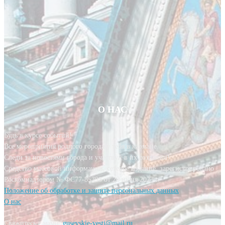
О НАС
Будь в курсе событий!
Все мероприятия родного города у тебя в кармане.
Следи за новостями города и участвуй в их создании!
Средство массовой информации, сетевое издание, зарегистрировано
Роскомнадзором № ФС77-85393 от 20 июня 2023 г.
Положение об обработке и защите персональных данных
О нас
Свяжитесь с нами:
gusevskie-vesti@mail.ru