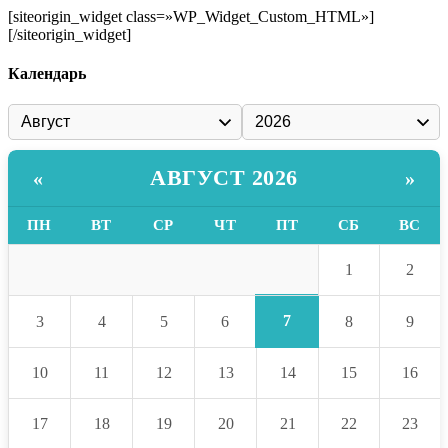
[siteorigin_widget class=»WP_Widget_Custom_HTML»]
[/siteorigin_widget]
Календарь
АВГУСТ 2026
«
»
ПН
ВТ
СР
ЧТ
ПТ
СБ
ВС
1
2
7
3
4
5
6
8
9
10
11
12
13
14
15
16
17
18
19
20
21
22
23