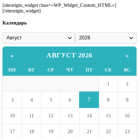
[siteorigin_widget class=»WP_Widget_Custom_HTML»]
[/siteorigin_widget]
Календарь
АВГУСТ 2026
«
»
ПН
ВТ
СР
ЧТ
ПТ
СБ
ВС
1
2
7
3
4
5
6
8
9
10
11
12
13
14
15
16
17
18
19
20
21
22
23