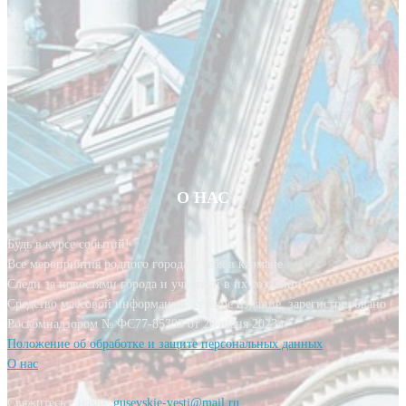
О НАС
Будь в курсе событий!
Все мероприятия родного города у тебя в кармане.
Следи за новостями города и участвуй в их создании!
Средство массовой информации, сетевое издание, зарегистрировано
Роскомнадзором № ФС77-85393 от 20 июня 2023 г.
Положение об обработке и защите персональных данных
О нас
Свяжитесь с нами:
gusevskie-vesti@mail.ru