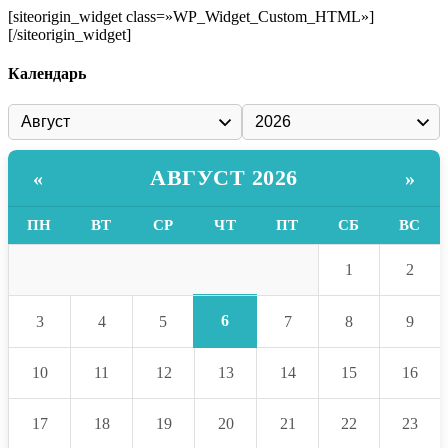
[siteorigin_widget class=»WP_Widget_Custom_HTML»]
[/siteorigin_widget]
Календарь
АВГУСТ 2026
«
»
ПН
ВТ
СР
ЧТ
ПТ
СБ
ВС
1
2
6
3
4
5
7
8
9
10
11
12
13
14
15
16
17
18
19
20
21
22
23