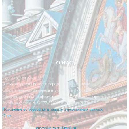
О НАС
Будь в курсе событий!
Все мероприятия родного города у тебя в кармане.
Следи за новостями города и участвуй в их создании!
Средство массовой информации, сетевое издание, зарегистрировано
Роскомнадзором № ФС77-85393 от 20 июня 2023 г.
Положение об обработке и защите персональных данных
О нас
Свяжитесь с нами:
gusevskie-vesti@mail.ru