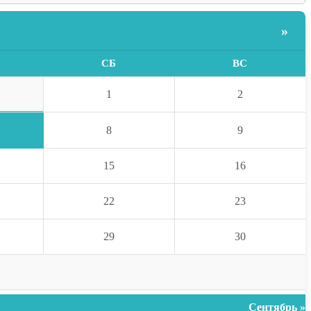
»
СБ
ВС
1
2
8
9
15
16
22
23
29
30
Сентябрь »