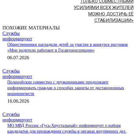
ТОЛЬКО СОВМЕСТНЫМИ
УСИЛИЯМИ ВСЕХ ЖИТЕЛЕЙ
МОЖНО ДОСТИЧЬ ЕЁ
СТАБИЛИЗАЦИИ»
ПОХОЖИЕ МАТЕРИАЛЫ
Службы
информируют
Общественники наградили детей за участие в конкурсе рисунков
«Мои родители работают в Госавтоинспекции»
06.07.2026
Службы
информируют
Полицейские совместно с дружинниками продолжают
информировать граждан о способах защиты от дистанционных
мошенничеств
16.06.2026
Службы
информируют
МО МВД России «Гусь-Хрустальный» информирует о наборе
кандидатов для прохождения службы в органах внутренних дел