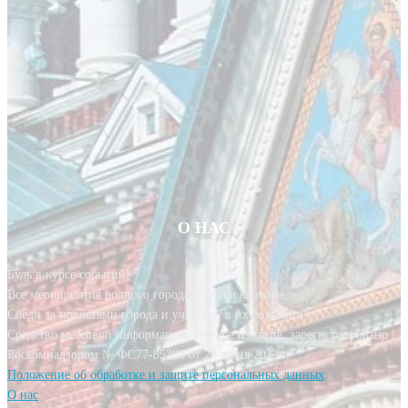
О НАС
Будь в курсе событий!
Все мероприятия родного города у тебя в кармане.
Следи за новостями города и участвуй в их создании!
Средство массовой информации, сетевое издание, зарегистрировано
Роскомнадзором № ФС77-85393 от 20 июня 2023 г.
Положение об обработке и защите персональных данных
О нас