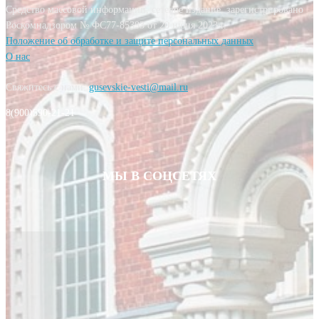
Средство массовой информации, сетевое издание, зарегистрировано
Роскомнадзором № ФС77-85393 от 20 июня 2023 г.
Положение об обработке и защите персональных данных
О нас
Свяжитесь с нами:
gusevskie-vesti@mail.ru
8(900)590-21-21
МЫ В СОЦСЕТЯХ