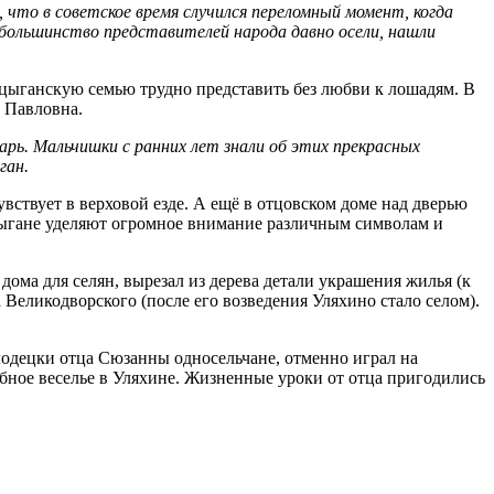
что в советское время случился
переломный момент, когда
е большинство представителей народа давно
осели, нашли
цыганскую семью трудно представить без любви к лошадям. В
 Павловна.
рь. Мальчишки с ранних лет знали об этих прекрасных
ган.
увствует в верховой езде. А ещё в отцовском доме над дверью
 Цыгане уделяют огромное внимание различным символам и
дома для селян, вырезал из дерева детали украшения жилья (к
 Великодворского (после его возведения Уляхино стало селом).
молодецки отца Сюзанны односельчане, отменно играл на
ебное веселье в Уляхине. Жизненные уроки от отца пригодились