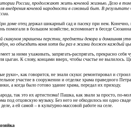
итории России,
продолжают жить кочевой жизнью. Дело в том, 
для внедрения кочевой народности в союзный быт. В результат
ссии.
и доме отец держал шикарный сад и пасеку при нем. Конечно, 
нь помогали в большом хозяйстве, вспоминает в беседе Сюзанна
 скакунов украшены перстни, предметы декора и домашняя утва
н, но объездить коня хотя бы раз в жизни должен каждый цы
меет за ними ухаживать, запрягать-распрягать, прекрасно себя ч
ля цыган. К слову, концами вверх, чтобы счастье не вылилось.
е руки», как говорится, не знали скуки: ремонтировал и строил 
тельное участие в сооружении и отделке храма праведного Петра
ки, а когда было готово здание храма, передал их приходу.
арода, так это их артистизма! Пашка, как звали за просто, по-
ома под отцовскую музыку. Без него не обходилось ни одно свад
еле, а ей самой – в культурно-массовой работе на селе.
хозяйка