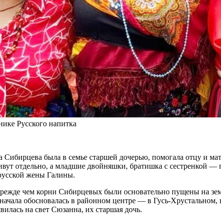
нике Русского напитка
 Сибирцева была в семье старшей дочерью, помогала отцу и мат
вут отдельно, а младшие двойняшки, братишка с сестренкой — 
русской жены Галины.
 прежде чем корни Сибирцевых были основательно пущены на зем
начала обосновалась в районном центре — в Гусь-Хрустальном,
илась на свет Сюзанна, их старшая дочь.