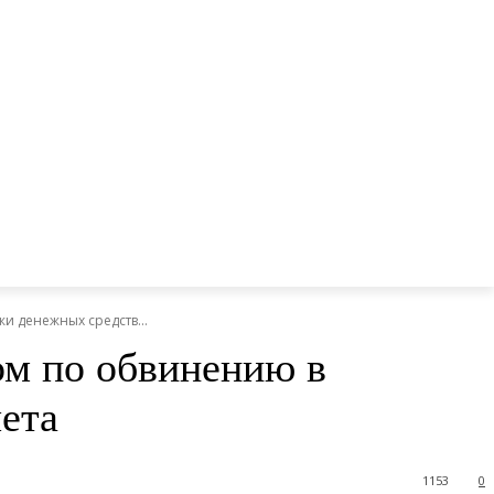
и денежных средств...
ом по обвинению в
ета
1153
0