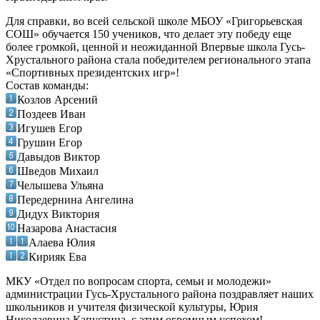
Для справки, во всей сельской школе МБОУ «Григорьевская
СОШ» обучается 150 учеников, что делает эту победу еще
более громкой, ценной и неожиданной Впервые школа Гусь-
Хрустального района стала победителем регионального этапа
«Спортивных президентских игр»!
Состав команды:
Козлов Арсений
Поздеев Иван
Игушев Егор
Грушин Егор
Давыдов Виктор
Шведов Михаил
Челышева Ульяна
Передернина Ангелина
Дидух Виктория
Назарова Анастасия
Алаева Юлия
Кирияк Ева
МКУ «Отдел по вопросам спорта, семьи и молодежи»
администрации Гусь-Хрустального района поздравляет наших
школьников и учителя физической культуры, Юрия
Николаевича Капустина, с этим огромным успехом!