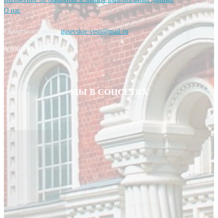
О нас
Свяжитесь с нами:
gusevskie-vesti@mail.ru
8(900)590-21-21
МЫ В СОЦСЕТЯХ