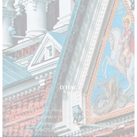
О НАС
Будь в курсе событий!
Все мероприятия родного города у тебя в кармане.
Следи за новостями города и участвуй в их создании!
Средство массовой информации, сетевое издание, зарегистрировано
Роскомнадзором № ФС77-85393 от 20 июня 2023 г.
Положение об обработке и защите персональных данных