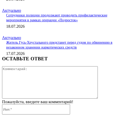
Актуально
Сотрудники полиции продолжают проводить профилактические
мероприятия в рамках операции «Подросток»
18.07.2026
Актуально
Житель Гусь-Хрустального предстанет перед судом по обвинению в
незаконном хранении наркотических средств
17.07.2026
ОСТАВЬТЕ ОТВЕТ
Коммента
Пожалуйста, введите ваш комментарий!
Имя:*