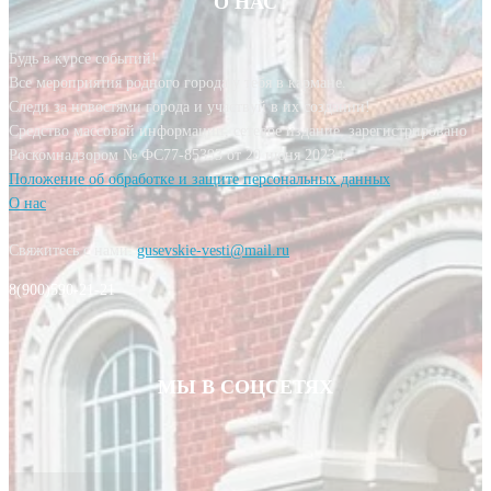
О НАС
Будь в курсе событий!
Все мероприятия родного города у тебя в кармане.
Следи за новостями города и участвуй в их создании!
Средство массовой информации, сетевое издание, зарегистрировано
Роскомнадзором № ФС77-85393 от 20 июня 2023 г.
Положение об обработке и защите персональных данных
О нас
Свяжитесь с нами:
gusevskie-vesti@mail.ru
8(900)590-21-21
МЫ В СОЦСЕТЯХ