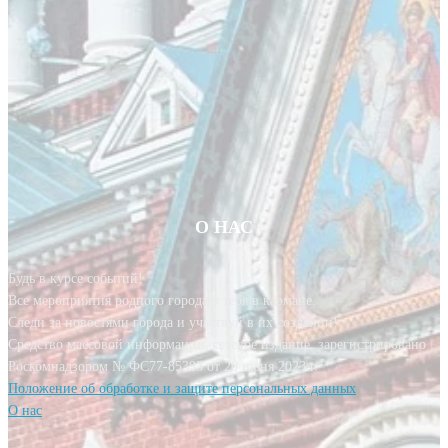
О НАС
Будь в курсе событий!
Все мероприятия родного города у тебя в кармане.
Следи за новостями города и участвуй в их создании!
Средство массовой информации, сетевое издание, зарегистрировано
Роскомнадзором № ФС77-85393 от 20 июня 2023 г.
Положение об обработке и защите персональных данных
О нас