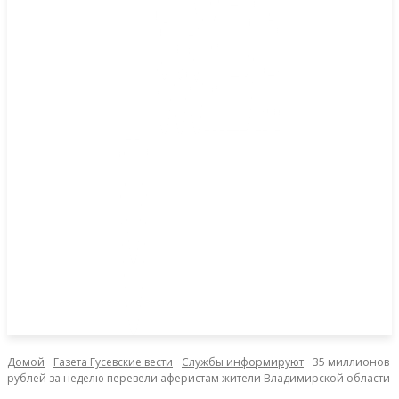
Домой
Газета Гусевские вести
Службы информируют
35 миллионов
рублей за неделю перевели аферистам жители Владимирской области