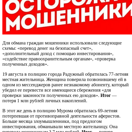
Для обмана граждан мошенники использовали следующие
схемы: «перевод денег на безопасный счет»,
«дополнительный доход с помощью инвестирования»,
«содействие правоохранительным органам», «проверка
полученных доходов».
19 августа в полицию города Радужный обратилась 77-летняя
местная жительница. Женщина поверила позвонившему ей в
одном из мессенджеров ранее незнакомому абоненту, который
убедил ее перевести все имеющиеся сбережения «для
проверки законности полученных ею доходов».
Итог
—
потеря 1 млн рублей личных накоплений.
В этот же день в полицию Мурома обратилась 69-летняя
потерпевшая от противоправной деятельности аферистов.
Больше месяца злоумышленники, под предлогом
инвестирования, обманывали местную жительницу. Она
перевела мошенникам 3,7 млн рублей.
Итог
— потеря