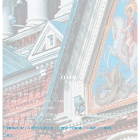
О НАС
Будь в курсе событий!
Все мероприятия родного города у тебя в кармане.
Следи за новостями города и участвуй в их создании!
Средство массовой информации, сетевое издание, зарегистрировано
Роскомнадзором № ФС77-85393 от 20 июня 2023 г.
Положение об обработке и защите персональных данных
О нас