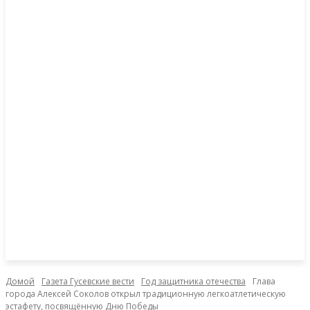
Домой
Газета Гусевские вести
Год защитника отечества
Глава
города Алексей Соколов открыл традиционную легкоатлетическую
эстафету, посвящённую Дню Победы