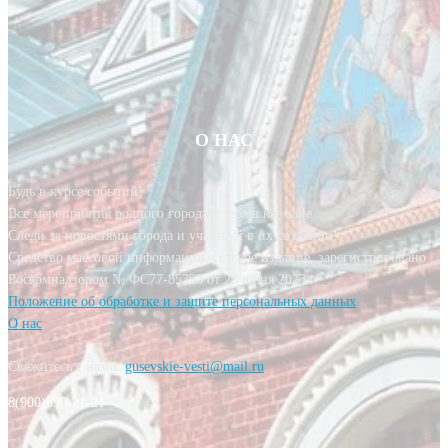
О НАС
Будь в курсе событий!
Все мероприятия родного города у тебя в кармане.
Следи за новостями города и участвуй в их создании!
Средство массовой информации, сетевое издание, зарегистрировано
Роскомнадзором № ФС77-85393 от 20 июня 2023 г.
Положение об обработке и защите персональных данных
О нас
Свяжитесь с нами:
gusevskie-vesti@mail.ru
8(900)590-21-21