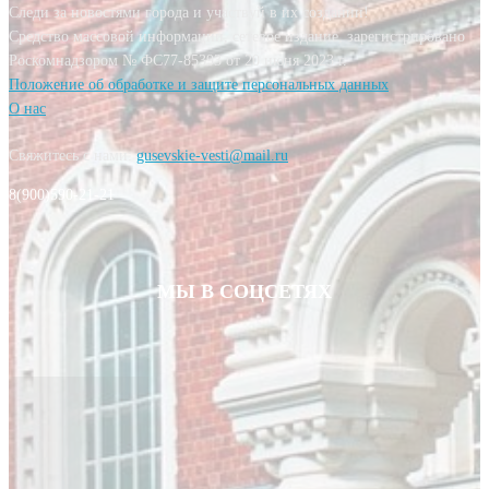
Следи за новостями города и участвуй в их создании!
Средство массовой информации, сетевое издание, зарегистрировано
Роскомнадзором № ФС77-85393 от 20 июня 2023 г.
Положение об обработке и защите персональных данных
О нас
Свяжитесь с нами:
gusevskie-vesti@mail.ru
8(900)590-21-21
МЫ В СОЦСЕТЯХ