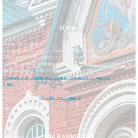
О НАС
Будь в курсе событий!
Все мероприятия родного города у тебя в кармане.
Следи за новостями города и участвуй в их создании!
Средство массовой информации, сетевое издание, зарегистрировано
Роскомнадзором № ФС77-85393 от 20 июня 2023 г.
Положение об обработке и защите персональных данных
О нас
Свяжитесь с нами:
gusevskie-vesti@mail.ru
8(900)590-21-21
МЫ В СОЦСЕТЯХ