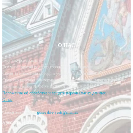
О НАС
Будь в курсе событий!
Все мероприятия родного города у тебя в кармане.
Следи за новостями города и участвуй в их создании!
Средство массовой информации, сетевое издание, зарегистрировано
Роскомнадзором № ФС77-85393 от 20 июня 2023 г.
Положение об обработке и защите персональных данных
О нас
Свяжитесь с нами:
gusevskie-vesti@mail.ru
8(900)590-21-21