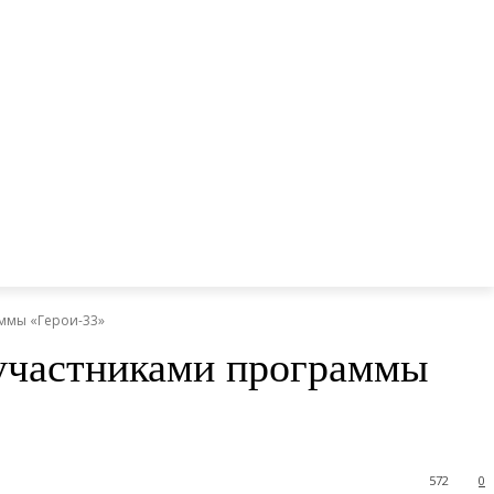
аммы «Герои-33»
 участниками программы
572
0