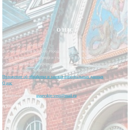
О НАС
Будь в курсе событий!
Все мероприятия родного города у тебя в кармане.
Следи за новостями города и участвуй в их создании!
Средство массовой информации, сетевое издание, зарегистрировано
Роскомнадзором № ФС77-85393 от 20 июня 2023 г.
Положение об обработке и защите персональных данных
О нас
Свяжитесь с нами:
gusevskie-vesti@mail.ru
8(900)590-21-21